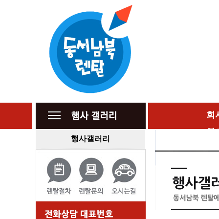
회
행
행사갤러리